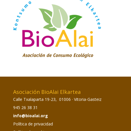
Asociación BioAlai Elkartea
Calle Txalaparta 19-23, 01006 · Vitoria-Gasteiz
945 26 38 31
info@bioalai.org
Política de privacidad