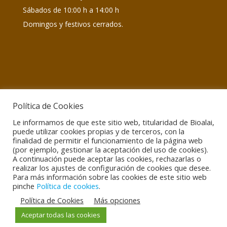
Sábados de 10:00 h a 14:00 h
Domingos y festivos cerrados.
Política de Cookies
Le informamos de que este sitio web, titularidad de Bioalai,
Información de interés
puede utilizar cookies propias y de terceros, con la
Atención encargos:
Lunes a viernes de 09:00 h a
finalidad de permitir el funcionamiento de la página web
15:00 h
(por ejemplo, gestionar la aceptación del uso de cookies).
A continuación puede aceptar las cookies, rechazarlas o
Atención temas asociativos:
info@bioalai.org / 634
realizar los ajustes de configuración de cookies que desee.
440 615
Para más información sobre las cookies de este sitio web
pinche
Política de cookies
.
Política de Cookies
Más opciones
Aceptar todas las cookies