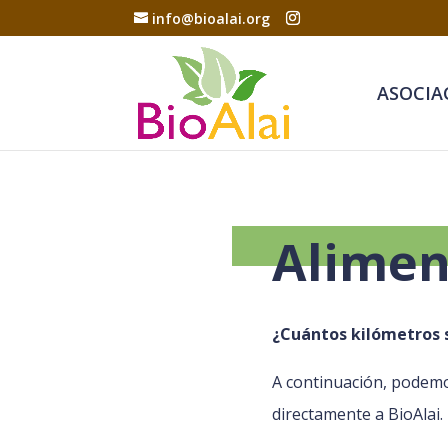
info@bioalai.org
ASOCIA
Alimen
¿Cuántos kilómetros 
A continuación, podemo
directamente a BioAlai.