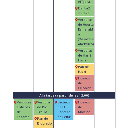
elTijera
Delika2
shitake
Verduras
de Huerta
Esmerald
a
(Basaldea
Abetxuko)
Verduras
de Harri
Herri
Pan de
Euzki
Huevos
de
Oilobide
A la tarde (a partir de las 13:00)
Verduras
Verdura
Lácteos
Huevos
Erdisolo
de Bio
de El
de
de
Trailla
Cantero
Martina
Lezama
de Letur
Pan de
Biogredo