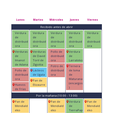
Lunes
Martes
Miércoles
Jueves
Viernes
Recibido antes de abrir
Verdura
Verdura
Verdura
Verdura
Verdura
de
de
de
de
de
distribuid
distribuid
distribuid
distribuid
distribuid
ora
ora
ora
ora
ora
Verduras
Verduras
Pollo de
Verdura
de
de David
distribuid
de
Imanol
Toril de
ora
Larrateko
de Adana
Zigoitia
Potro de
Ternera
Pollo de
Lácteos
distribuid
de Isma
distribuid
de Ugala
ora
de
ora
Maturana
Pan de
(encargos
Huevos
Elizaurre
)
de Frías
Por la mañana (10:00 - 13:00)
Pan de
Pan de
Verdura
Pan de
Mendiald
Mendiald
de
Mendiald
eko
eko
TierraPap
eko