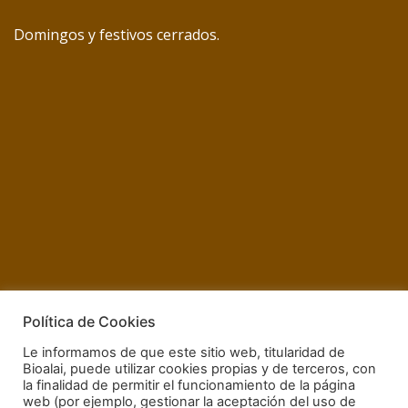
Domingos y festivos cerrados.
Información de interés
Política de Cookies
Le informamos de que este sitio web, titularidad de
Atención encargos:
Lunes a viernes de 09:00 h a 15:00
Bioalai, puede utilizar cookies propias y de terceros, con
h
la finalidad de permitir el funcionamiento de la página
web (por ejemplo, gestionar la aceptación del uso de