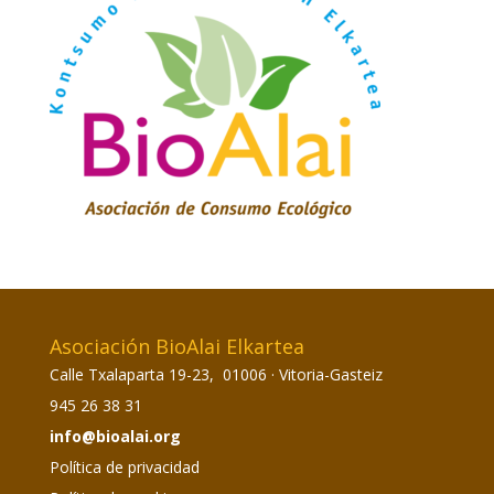
Asociación BioAlai Elkartea
Calle Txalaparta 19-23, 01006 · Vitoria-Gasteiz
945 26 38 31
info@bioalai.org
Política de privacidad