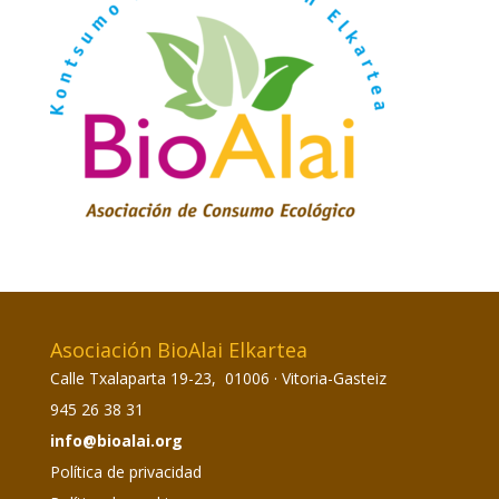
Asociación BioAlai Elkartea
Calle Txalaparta 19-23, 01006 · Vitoria-Gasteiz
945 26 38 31
info@bioalai.org
Política de privacidad