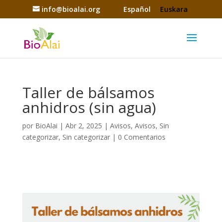
info@bioalai.org
Español
Euskara
Taller de bálsamos
anhidros (sin agua)
por
BioAlai
|
Abr 2, 2025
|
Avisos
,
Avisos
,
Sin
categorizar
,
Sin categorizar
|
0 Comentarios