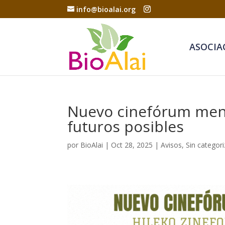
info@bioalai.org
ASOCIA
Nuevo cinefórum mens
futuros posibles
por
BioAlai
|
Oct 28, 2025
|
Avisos
,
Sin categori