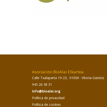
Asociación BioAlai Elkartea
Calle Txalaparta 19-23, 01006 · Vitoria-Gasteiz
945 26 38 31
info@bioalai.org
Política de privacidad
Política de cookies