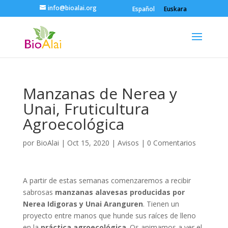
info@bioalai.org
Español
Euskara
Manzanas de Nerea y
Unai, Fruticultura
Agroecológica
por
BioAlai
|
Oct 15, 2020
|
Avisos
|
0 Comentarios
A partir de estas semanas comenzaremos a recibir
sabrosas
manzanas alavesas producidas por
Nerea Idigoras y Unai Aranguren
. Tienen un
proyecto entre manos que hunde sus raíces de lleno
en la
práctica agroecológica
. Os animamos a ver el