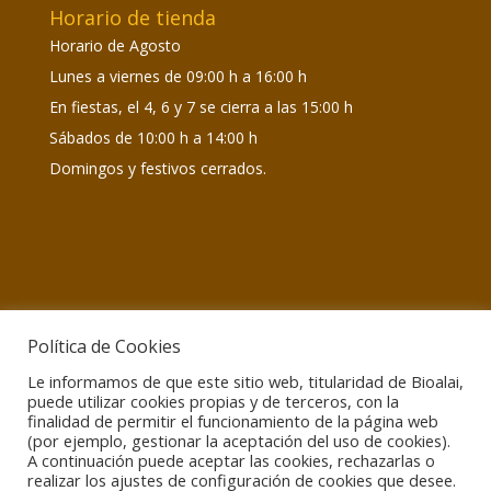
Horario de tienda
Horario de Agosto
Lunes a viernes de 09:00 h a 16:00 h
En fiestas, el 4, 6 y 7 se cierra a las 15:00 h
Sábados de 10:00 h a 14:00 h
Domingos y festivos cerrados.
Política de Cookies
Le informamos de que este sitio web, titularidad de Bioalai,
Información de interés
puede utilizar cookies propias y de terceros, con la
Atención encargos:
Lunes a viernes de 09:00 h a
finalidad de permitir el funcionamiento de la página web
15:00 h
(por ejemplo, gestionar la aceptación del uso de cookies).
A continuación puede aceptar las cookies, rechazarlas o
Atención temas asociativos:
info@bioalai.org / 634
realizar los ajustes de configuración de cookies que desee.
440 615