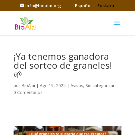
info@bioalai.org
Español
Euskara
¡Ya tenemos ganadora
del sorteo de graneles!
🌱
por
BioAlai
|
Ago 19, 2025
|
Avisos
,
Sin categorizar
|
0 Comentarios